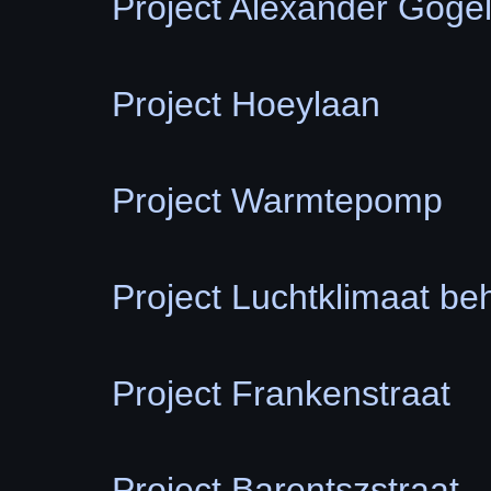
Project Alexander Goge
Project Hoeylaan
Project Warmtepomp
Project Luchtklimaat be
Project Frankenstraat
Project Barentszstraat