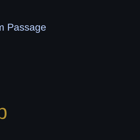
um Passage
p