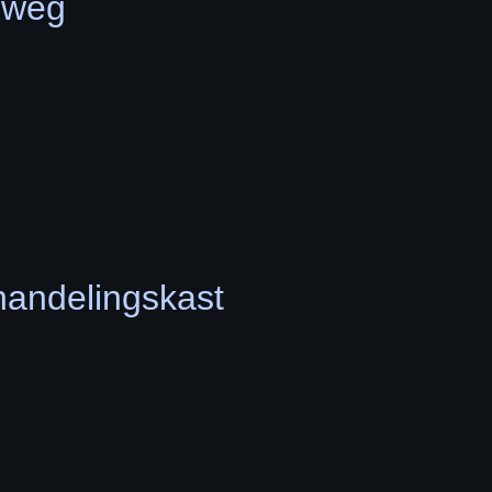
lweg
handelingskast